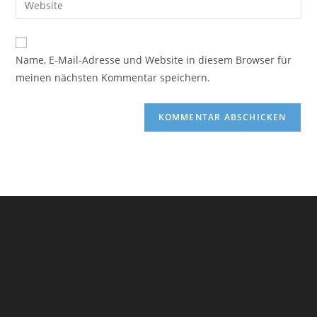
Benutzernamen
E-
Sie
zum
Mail-
Ihre
Kommentieren
Adresse
Website-
ein
Name, E-Mail-Adresse und Website in diesem Browser für
zum
URL
meinen nächsten Kommentar speichern.
Kommentieren
ein
ein
(optional)