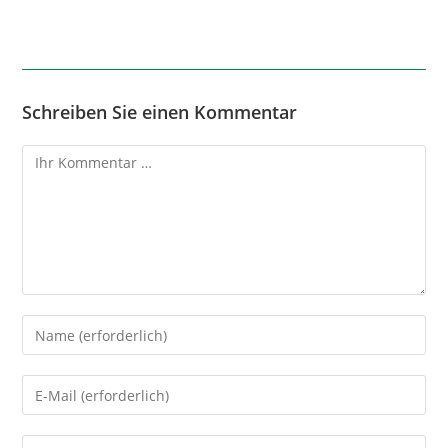
Schreiben Sie einen Kommentar
Kommentar
Geben
Sie
Ihren
Geben
Namen
Sie
oder
Ihre
Geben